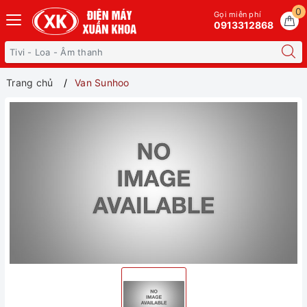
0
Gọi miễn phí
0913312868
Trang chủ
Van Sunhoo