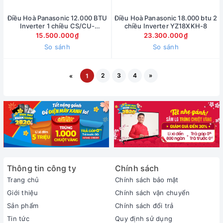
Điều Hoà Panasonic 12.000 BTU
Điều Hoà Panasonic 18.000 btu 2
Inverter 1 chiều CS/CU-
chiều Inverter YZ18XKH-8
U12ZKH-8
15.500.000₫
23.300.000₫
So sánh
So sánh
2
3
4
»
«
1
Thông tin công ty
Chính sách
Trang chủ
Chính sách bảo mật
Giới thiệu
Chính sách vận chuyển
Sản phẩm
Chính sách đổi trả
Tin tức
Quy định sử dụng