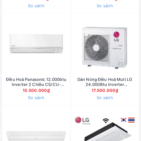
So sánh
So sánh
Điều Hoà Panasonic 12.000btu
Dàn Nóng Điều Hoà Muti LG
Inverter 2 Chiều CS/CU-
24.000Btu Inverter
YZ12AKH-8
A3UQ24GFDO
15.500.000₫
17.500.000₫
So sánh
So sánh