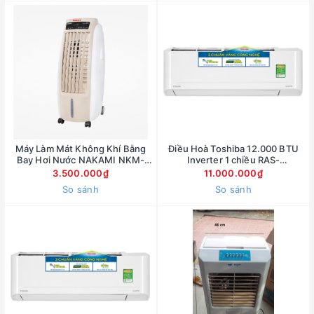
Máy Làm Mát Không Khí Bằng
Điều Hoà Toshiba 12.000 BTU
Bay Hơi Nước NAKAMI NKM-
Inverter 1 chiều RAS-
01500B
H13C4KCVG
3.500.000₫
11.000.000₫
So sánh
So sánh