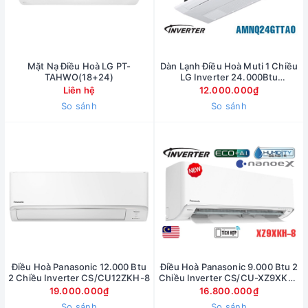
Mặt Nạ Điều Hoà LG PT-
Dàn Lạnh Điều Hoà Muti 1 Chiều
TAHWO(18+24)
LG Inverter 24.000Btu
AMNQ24GTTAO
Liên hệ
12.000.000₫
So sánh
So sánh
Điều Hoà Panasonic 12.000 Btu
Điều Hoà Panasonic 9.000 Btu 2
2 Chiều Inverter CS/CU12ZKH-8
Chiều Inverter CS/CU-XZ9XKH-
8
19.000.000₫
16.800.000₫
So sánh
So sánh