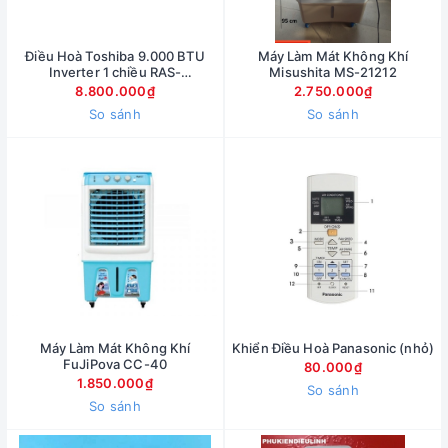
Điều Hoà Toshiba 9.000 BTU
Máy Làm Mát Không Khí
Inverter 1 chiều RAS-
Misushita MS-21212
H10C4KCVG
8.800.000₫
2.750.000₫
So sánh
So sánh
Máy Làm Mát Không Khí
Khiển Điều Hoà Panasonic (nhỏ)
FuJiPova CC-40
80.000₫
1.850.000₫
So sánh
So sánh