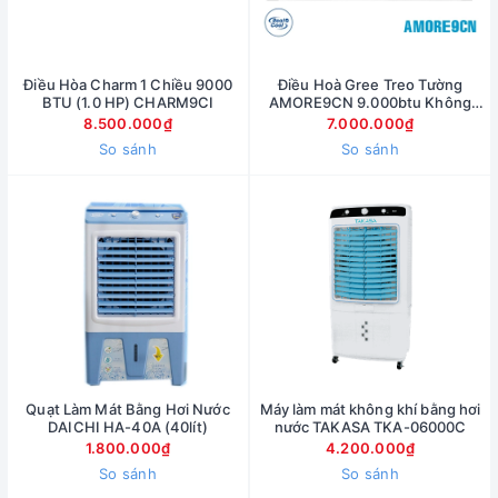
Điều Hòa Charm 1 Chiều 9000
Điều Hoà Gree Treo Tường
BTU (1.0 HP) CHARM9CI
AMORE9CN 9.000btu Không
Inverter
8.500.000₫
7.000.000₫
So sánh
So sánh
Quạt Làm Mát Bằng Hơi Nước
Máy làm mát không khí bằng hơi
DAICHI HA-40A (40lít)
nước TAKASA TKA-06000C
1.800.000₫
4.200.000₫
So sánh
So sánh