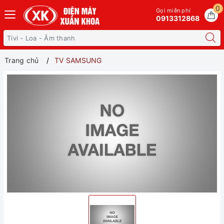
0
Gọi miễn phí
0913312868
Trang chủ
TV SAMSUNG