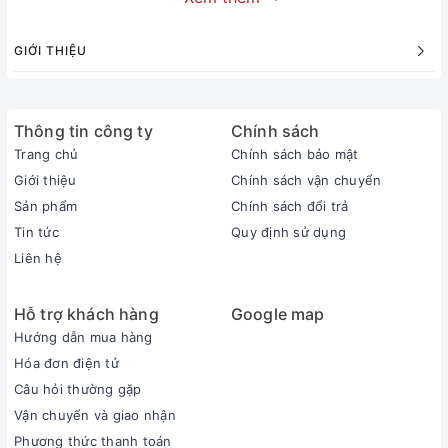
Khung hình sắc nét gấp 4 lần Full HD nhờ độ phân giải
4K
GIỚI THIỆU
Thông tin công ty
Chính sách
Trang chủ
Chính sách bảo mật
Giới thiệu
Chính sách vận chuyển
Sản phẩm
Chính sách đổi trả
Tin tức
Quy định sử dụng
Liên hệ
Hỗ trợ khách hàng
Google map
Đắm chìm trong khung hình rực rỡ với dải màu rộng hơn
Hướng dẫn mua hàng
nhờ công nghệ PurColor
Hóa đơn điện tử
Câu hỏi thường gặp
Vận chuyển và giao nhận
Phương thức thanh toán