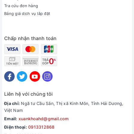
Tra cứu đơn hàng
Bảng giá dịch vụ lắp đặt
Chấp nhận thanh toán
Nâng cấp hình ảnh lên chuẩn 4K với bộ xử lý Crystal 4K
Chip có khả năng tự động tinh chỉnh màu sắc, tối ưu tỷ lệ
tương phản, dải màu động để mang đến cho người xem hình
ảnh đẹp mắt, tươi tắn, mãn nhãn nhất.
Liên hệ với chúng tôi
Địa chỉ:
Ngã tư Cầu Sắn, Thị xã Kinh Môn, Tỉnh Hải Dương,
Việt Nam
Email:
xuankhoahd@gmail.com
Điện thoại:
0913312868