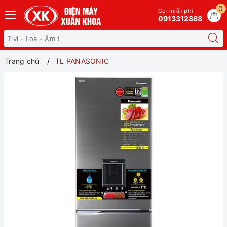
0
Gọi miễn phí
0913312868
Trang chủ
TL PANASONIC