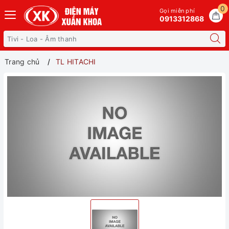
0
Gọi miễn phí
0913312868
Trang chủ
TL HITACHI