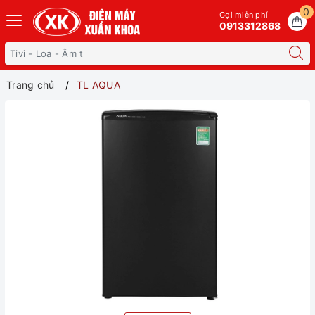
0
Gọi miễn phí
0913312868
Trang chủ
TL AQUA