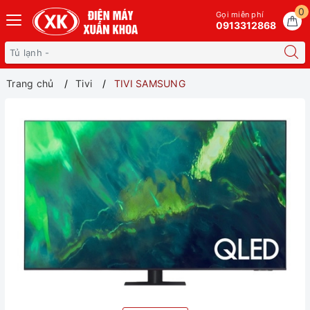
0
Gọi miễn phí
0913312868
Trang chủ
Tivi
TIVI SAMSUNG