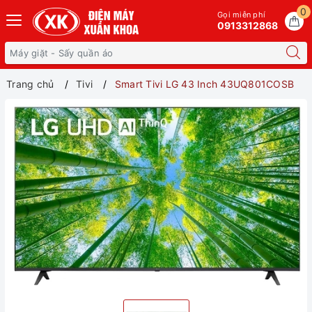
0
Gọi miễn phí
0913312868
Trang chủ
Tivi
Smart Tivi LG 43 Inch 43UQ801COSB