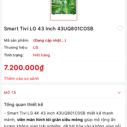
Smart Tivi LG 43 Inch 43UQ801COSB
Mã sản phẩm:
(Đang cập nhật...)
Thương hiệu:
LG
Tình trạng:
Hết hàng
7.200.000₫
Thêm vào so sánh
MÔ TẢ
Tổng quan thiết kế
- Smart Tivi LG 4K 43 inch 43UQ801C0SB thiết kế thanh
mảnh,
viền màn hình tối giản siêu mỏng
giúp mở rộng ấn
tượng không gian trải nghiệm, dễ hài hòa vào không gian nội