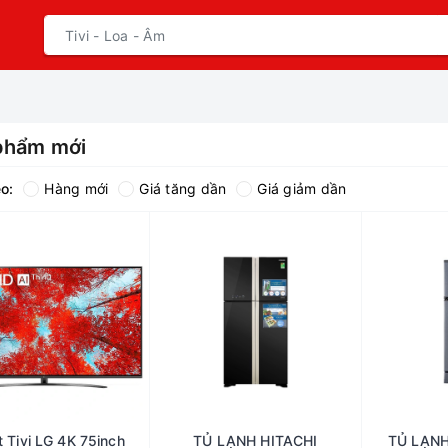
phẩm mới
o:
Hàng mới
Giá tăng dần
Giá giảm dần
 Tivi LG 4K 75inch
TỦ LẠNH HITACHI
TỦ LẠNH 