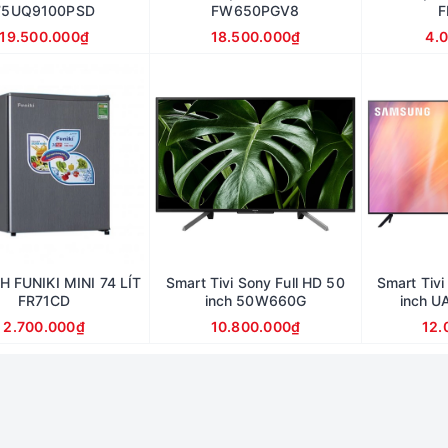
75UQ9100PSD
FW650PGV8
F
19.500.000₫
18.500.000₫
4.
 FUNIKI MINI 74 LÍT
Smart Tivi Sony Full HD 50
Smart Tiv
FR71CD
inch 50W660G
inch 
2.700.000₫
10.800.000₫
12.