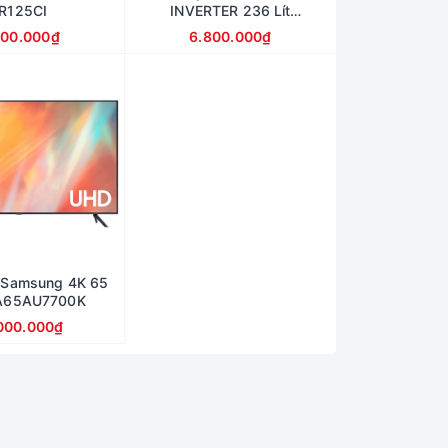
R125CI
INVERTER 236 Lít
RT22M4032BU
000.000₫
6.800.000₫
i Samsung 4K 65
UA65AU7700K
000.000₫