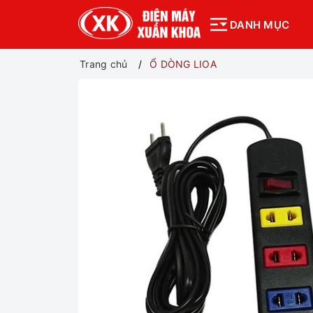
DANH MỤC
Trang chủ
Ổ DÒNG LIOA