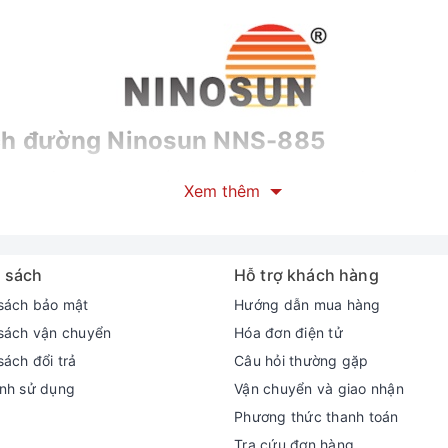
ách đường Ninosun NNS-885
 dung tích 1,8L công suất 900W ngoài công dụng chính là nấu cơ
Xem thêm
hô…được ví như những nồi nấu cơm đa năng, dễ dàng sử dụng, tiệ
sản xuất tại Việt nam với công nghệ tách đường hoàn toàn từ V
hất lượng như những sản phẩm đến từ Trung quốc.
 sách
Hỗ trợ khách hàng
sách bảo mật
Hướng dẫn mua hàng
sách vận chuyển
Hóa đơn điện tử
sách đổi trả
Câu hỏi thường gặp
nh sử dụng
Vận chuyển và giao nhận
Phương thức thanh toán
Tra cứu đơn hàng