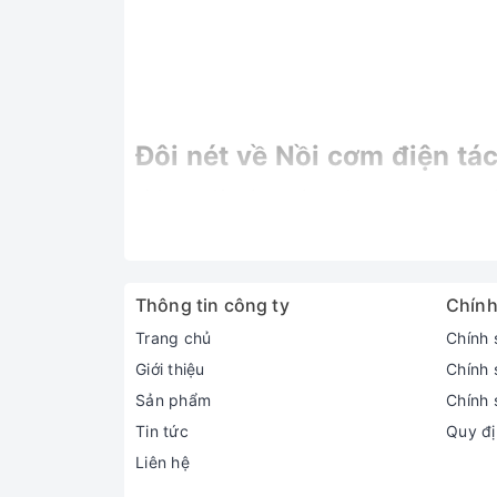
Đôi nét về Nồi cơm điện t
Nồi cơm điện tách đường Ninosun NNS-885
có
nấu cơm như nồi thông thường, nấu cháo, hấp k
Nồi cơm điện tách đường Ninosun NNS-885 được 
có thể yên tâm sử dụng mà không lo lắng về c
Thông tin công ty
Chính
Trang chủ
Chính 
Giới thiệu
Chính 
Sản phẩm
Chính 
Tin tức
Quy đị
Liên hệ