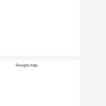
m chế độ tách đường, nồi còn có thể dùng để
n lợi.
iệt nam nghiên cứu, do vậy mà người tiêu dùng
Google map