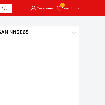
0
Tài khoản
Yêu thích
OSAN NNS865