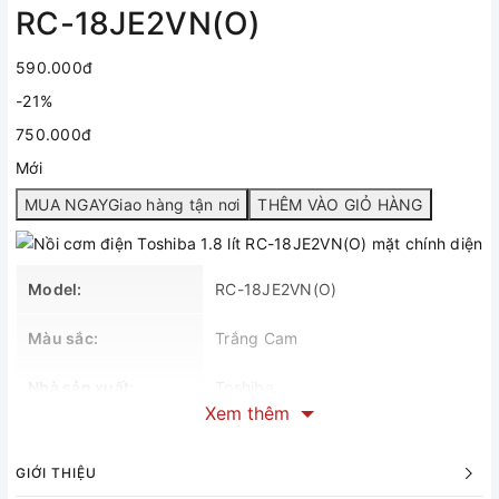
RC-18JE2VN(O)
590.000đ
-21%
750.000đ
Mới
MUA NGAYGiao hàng tận nơi
THÊM VÀO GIỎ HÀNG
Model:
RC-18JE2VN(O)
Màu sắc:
Trắng Cam
Nhà sản xuất:
Toshiba
Xem thêm
Xuất xứ:
Trung Quốc
GIỚI THIỆU
Thời gian bảo hành:
12 Tháng