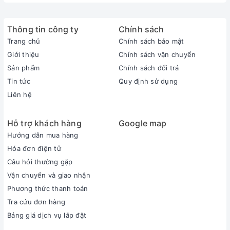
Địa điểm bảo hành:
Nguyễn Kim
Thông tin công ty
Chính sách
Loại nồi:
Nồi cơm điện
Trang chủ
Chính sách bảo mật
Giới thiệu
Chính sách vận chuyển
Dung tích:
1.8 L
Sản phẩm
Chính sách đổi trả
Tin tức
Quy định sử dụng
Công suất:
650 W
Liên hệ
Chất liệu lòng nồi:
Lòng nồi chống dính
Hỗ trợ khách hàng
Google map
Thông số kỹ thuật
Hướng dẫn mua hàng
Hóa đơn điện tử
XEM THÊM THÔNG SỐ KỸ THUẬT
Câu hỏi thường gặp
Kiểu dáng đẹp mắt, hoa văn trang nhã
Vận chuyển và giao nhận
Nồi cơm điện Toshiba 1.8 lít RC-18JE2VN(O) nhỏ gọn thích
Phương thức thanh toán
hợp cho gia đình từ 2-6 thành viên.
Nồi kiểu nắp gài
truyền
Tra cứu đơn hàng
thống với chất liệu nhựa sáng bóng chịu nhiệt, không bám
Bảng giá dịch vụ lắp đặt
bẩn. Hơn thế nữa, quai cầm tích hợp ngay trên nắp nồi thuận