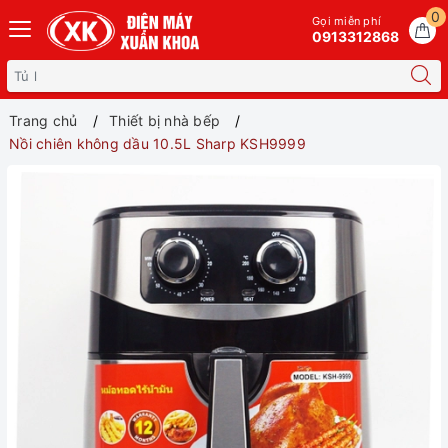
0
Gọi miễn phí
0913312868
Trang chủ
Thiết bị nhà bếp
Nồi chiên không dầu 10.5L Sharp KSH9999