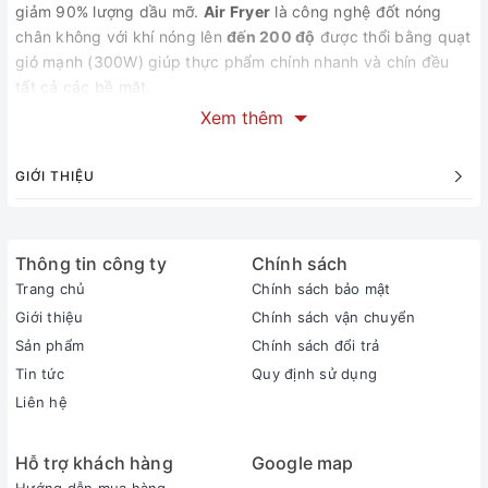
giảm 90% lượng dầu mỡ.
Air Fryer
là công nghệ đốt nóng
chân không với khí nóng lên
đến 200 độ
được thổi bằng quạt
gió mạnh (300W) giúp thực phẩm chính nhanh và chín đều
tất cả các bề mặt.
Xem thêm
Rổ chiên
được phủ một lớp men chống dính hạn chế bám
dính thực phẩm giúp cho việc vệ sih được dễ dàng
GIỚI THIỆU
Bộ phận điều chỉnh được bố trí phía trước bằng 2 núm vặn
điều chỉnh hẹn giờ và nhiệt độ. Có đèn báo hoạt động
Thông tin công ty
Chính sách
Trang chủ
Chính sách bảo mật
Giới thiệu
Chính sách vận chuyển
Sản phẩm
Chính sách đổi trả
Tin tức
Quy định sử dụng
Liên hệ
Hỗ trợ khách hàng
Google map