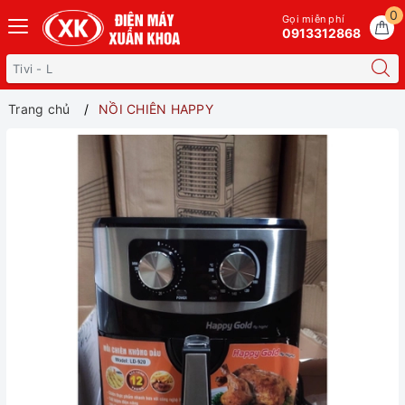
0
Gọi miễn phí
0913312868
Trang chủ
NỒI CHIÊN HAPPY