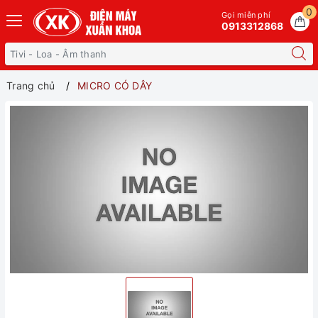
0
Gọi miễn phí
0913312868
Trang chủ
MICRO CÓ DÂY