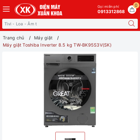
0
Gọi miễn phí
0913312868
Trang chủ
Máy giặt
Máy giặt Toshiba Inverter 8.5 kg TW-BK95S3V(SK)