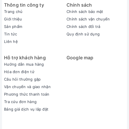
Động cơ dẫn động:
Giây curoa
Thông tin công ty
Chính sách
Trang chủ
Chính sách bảo mật
Công nghệ Inverter:
Có, Real Inverter
Giới thiệu
Chính sách vận chuyển
Tốc độ quay vắt:
1200 vòng/phút
Sản phẩm
Chính sách đổi trả
Tin tức
Quy định sử dụng
Chế độ giặt nhanh:
15 phút
Liên hệ
Công suất:
Tối đa 1900 W
Hỗ trợ khách hàng
Google map
Vệ sinh lồng giặt:
Có
Hướng dẫn mua hàng
Hóa đơn điện tử
Chất liệu lồng giặt:
Thép không gỉ
Câu hỏi thường gặp
Vận chuyển và giao nhận
Tự khởi động lại sau
Có
Phương thức thanh toán
khi có điện:
Tra cứu đơn hàng
Khóa an toàn:
Có
Bảng giá dịch vụ lắp đặt
Cài đặt hẹn giờ:
Có