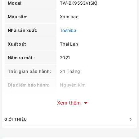
Model:
TW-BK95S3V(SK)
Màu sắc:
Xám bạc
Nhà sản xuất:
Toshiba
Xuất xứ:
Thái Lan
Năm ra mắt :
2021
Thời gian bảo hành:
24 Tháng
Địa điểm bảo hành:
Nguyễn Kim
Loại máy giặt:
Cửa ngang
Xem thêm
Khối lượng giặt:
8.5 Kg
GIỚI THIỆU
Chế độ giặt:
16 chương trình giặt