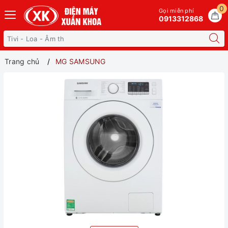
0
Gọi miễn phí
0913312868
Trang chủ
MG SAMSUNG