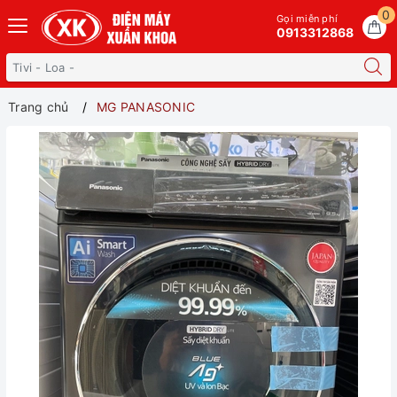
0
Gọi miễn phí
0913312868
Trang chủ
MG PANASONIC