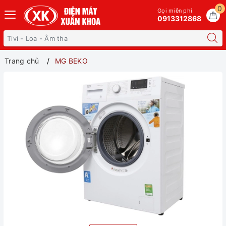
0
Gọi miễn phí
0913312868
Trang chủ
MG BEKO