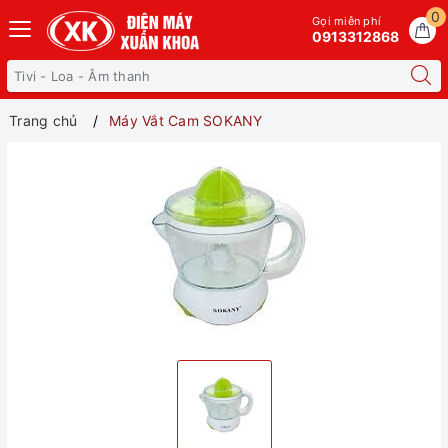
0
Gọi miễn phí
0913312868
Trang chủ
Máy Vắt Cam SOKANY