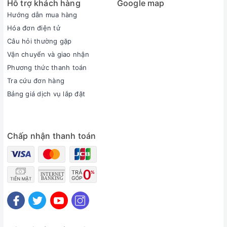
Hỗ trợ khách hàng
Google map
Hướng dẫn mua hàng
Hóa đơn điện tử
Câu hỏi thường gặp
Vận chuyển và giao nhận
Phương thức thanh toán
Tra cứu đơn hàng
Hình ảnh thực tế của máy rửa bát
Bảng giá dịch vụ lắp đặt
Thiết kế:
FJVN12 – S06TF sở hữu kích thước là 60.1 x 60 x
77.5 (cm), thiết kế âm tủ giúp tiết kiệm diện tích. Màu sắc
xám trắng, độ bóng cao nhờ vào chất liệu vỏ cao cấp đem
Chấp nhận thanh toán
đến sự hiện đại cho không gian bếp của bạn. Máy rửa bát có
khả năng chứa 12 bộ sản phẩm bát đũa trong một lần rửa
giúp tiết kiệm thời gian, phù hợp với gia đình 4-10 người.