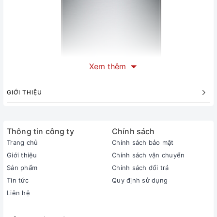
Xem thêm
GIỚI THIỆU
Hình ảnh
máy rửa bát gia đình
âm tủ Fujishan FJVN12 –
Thông tin công ty
Chính sách
S06TF (12 bộ)
Trang chủ
Chính sách bảo mật
Giới thiệu
Chính sách vận chuyển
Sản phẩm
Chính sách đổi trả
Tin tức
Quy định sử dụng
Liên hệ