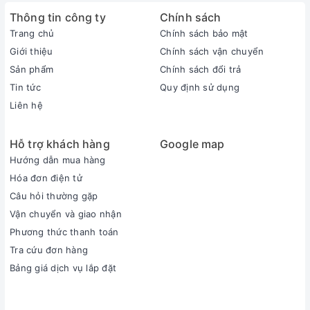
Thông tin công ty
Chính sách
Trang chủ
Chính sách bảo mật
Giới thiệu
Chính sách vận chuyển
Sản phẩm
Chính sách đổi trả
Tin tức
Quy định sử dụng
Liên hệ
Thân máy được làm từ chất liệu nhựa cao cấp nên an toàn khi
Hỗ trợ khách hàng
Google map
sử dụng. Chức năng hẹn giờ tiện dụng giúp bạn có thể chuẩn
Hướng dẫn mua hàng
bị thức ăn từ buổi tối để sáng có ngay thức ăn nóng hổi cho
Hóa đơn điện tử
ngày mai.
Câu hỏi thường gặp
Máy có khả năng giữ ấm đến 60 phút sau khi bánh chín.
Vận chuyển và giao nhận
Thiết kế đa chức năng
Phương thức thanh toán
Máy làm bánh mỳ Tiross TS820 được thiết kế đa chức năng
Tra cứu đơn hàng
với 12 chức năng làm bánh khác nhau từ bánh mỳ cổ điển,
Bảng giá dịch vụ lắp đặt
bánh mỳ Pháp, bánh ngọt, làm bột, sandwich cho tới mứt,
đáp ứng sở thích đa dạng của người dùng. Máy có thể làm
bánh có khối lượng khoảng 700 - 900g, có thể đủ dùng cho