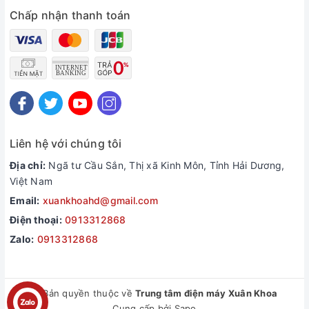
cả nhà.
Chấp nhận thanh toán
Máy còn có khả năng điều chỉnh màu bánh theo ý muốn với 3
mức điều chỉnh màu bánh: vàng nhạt - trung bình - đậm để
bạn lựa chọn tùy theo sở thích. Máy đem lại chất lượng bánh
tuyệt vời, kiểu dáng đẹp mắt.
Liên hệ với chúng tôi
Địa chỉ:
Ngã tư Cầu Sắn, Thị xã Kinh Môn, Tỉnh Hải Dương,
Việt Nam
Email:
xuankhoahd@gmail.com
Điện thoại:
0913312868
Zalo:
0913312868
© Bản quyền thuộc về
Trung tâm điện máy Xuân Khoa
Cung cấp bởi
Sapo