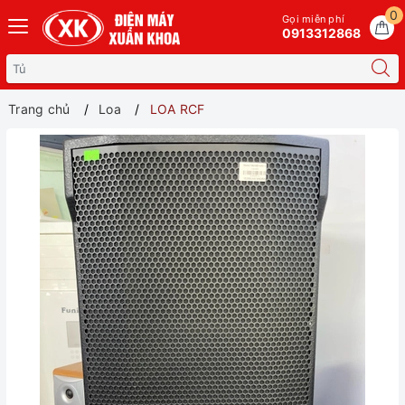
0
Gọi miễn phí
0913312868
Trang chủ
Loa
LOA RCF