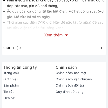
Kèm theo 2 micro không dây cao cấp, vỏ kim loại màu đồng
đẹp sắc sảo, pin AA phổ thông,
Ắc quy của loa dùng rất lâu hết điện. Mở hết công suất 5-6
giờ. Mở vừa lai rai cả ngày.
Thời gian sạc điện 7-10 giờ. Hãy để nấc tắt (ở giữa) để sạc.
Khi đầy điện thì đèn full sáng xanh.
Ngoài ra, đi kèm sản phẩm còn có 1 điều khiển từ xa, 1 dây
Xem thêm
AC, 1 dây DC, 1 dây audio 3.5mm ra CRA, 1 sách
GIỚI THIỆU
Thông tin công ty
Chính sách
Trang chủ
Chính sách bảo mật
Giới thiệu
Chính sách vận chuyển
Sản phẩm
Chính sách đổi trả
Tin tức
Quy định sử dụng
Liên hệ