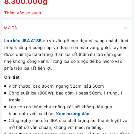
8.300.000₫
Thêm vào so sánh
MÔ TẢ
Loa kéo JBA A18B
có vỏ vân gỗ cực đẹp và sang chảnh, lưới
thép không rỉ cứng cáp và được sơn màu vàng gold, tay kéo
được chế tạo nằm trong thân loa rất thẩm mĩ tạo cảm giác
nhẹ không cồng kềnh. Trong loa có 2 hộc để bỏ micro vào
phía trên loa rất tiện lợi.
Chi tiết
Kích thước: cao 86cm, ngang 52cm, sâu 50cm
Công suất loa (900W), bao gồm 1 bass 50cm, 1 trung, 1
treble.
Loa còn có thêm chức năng kết nối không dây qua
bluetooth với loa khác:
Xem hướng dẫn
Công nghệ cao của JBA cho chất lượng âm thanh tuyệt vời,
mở hết cỡ vẫn chuẩn, không vỡ, méo, rè tiếng.