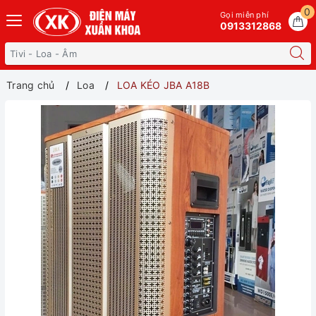
0
Gọi miễn phí
0913312868
Trang chủ
Loa
LOA KÉO JBA A18B