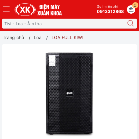
0
Gọi miễn phí
0913312868
Trang chủ
Loa
LOA FULL KIWI