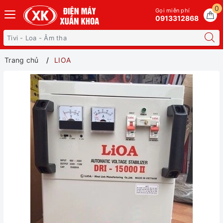
0
Gọi miễn phí
0913312868
Trang chủ
LIOA