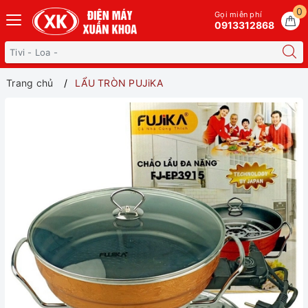
0
Gọi miễn phí
0913312868
Trang chủ
LẨU TRÒN PUJiKA