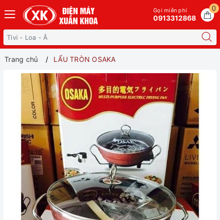
0
Gọi miễn phí
0913312868
Trang chủ
LẨU TRÒN OSAKA