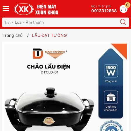
0
Gọi miễn phí
0913312868
Trang chủ
LẨU ĐẠT TƯỜNG