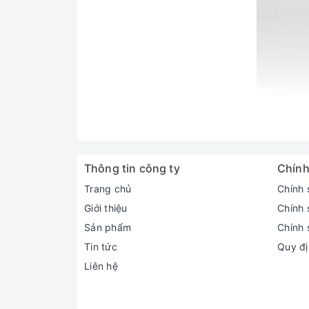
Công nghệ Nanoe-G loại bỏ
Điều hòa Panasonic N18XKH-8
nhờ bộ phát ion
theo dòng không khí vào bên trong ống nạp khí c
Thông tin công ty
Chính
Nhờ đó, không khí sạch bụi bẩn, bụi mịn PM2.5 
Trang chủ
Chính 
Giới thiệu
Chính 
Sản phẩm
Chính 
Tin tức
Quy đị
Liên hệ