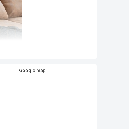
sau đó gắn kết với các hạt bụi bay lơ lửng
iện dương giữ lại, bị vô hiệu hóa ngay tại đây.
Google map
hững gia đình có trẻ nhỏ.