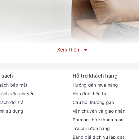
Xem thêm
 99% các hạt bụi mụi như PM2.5
 nanoe-G, nanoe-G giải phóng ra các ion âm xung quanh máy lạnh, 
ủa máy lạnh. Những hạt bụi tích điện âm này sẽ bị màng lọc tích đ
 sách
Hỗ trợ khách hàng
giúp đảm bảo an toàn sức khỏe cho cả gia đình bạn, đặc biệt là n
sách bảo mật
Hướng dẫn mua hàng
sách vận chuyển
Hóa đơn điện tử
sách đổi trả
Câu hỏi thường gặp
nh sử dụng
Vận chuyển và giao nhận
Phương thức thanh toán
Tra cứu đơn hàng
Bảng giá dịch vụ lắp đặt