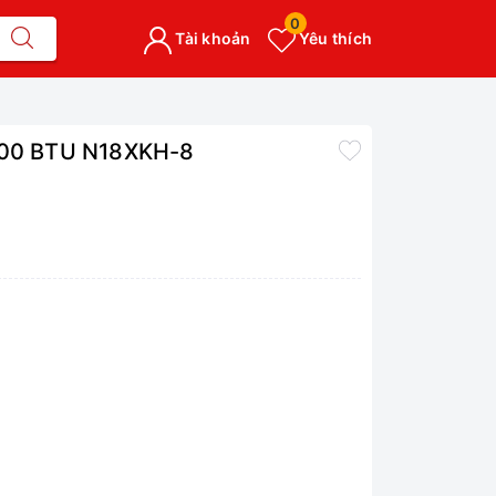
0
Tài khoản
Yêu thích
8000 BTU N18XKH-8