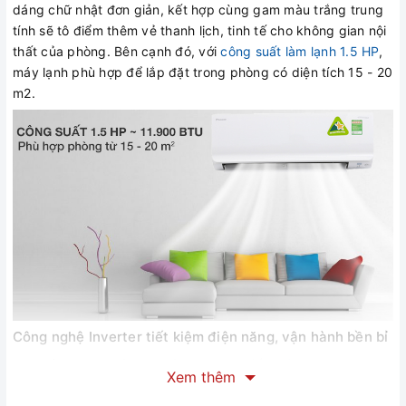
dáng chữ nhật đơn giản, kết hợp cùng gam màu trắng trung
tính sẽ tô điểm thêm vẻ thanh lịch, tinh tế cho không gian nội
thất của phòng. Bên cạnh đó, với
công suất làm lạnh 1.5 HP
,
máy lạnh phù hợp để lắp đặt trong phòng có diện tích 15 - 20
m2.
Công nghệ Inverter tiết kiệm điện năng, vận hành bền bỉ
Được ứng dụng công nghệ Inverter, chiếc
máy lạnh
Xem thêm
Inverter
Daikin ATKC35UAVMV sẽ giúp tiết kiệm điện hiệu quả
cho gia đình bạn nhưng vẫn đảm bảo khả năng làm lạnh ổn