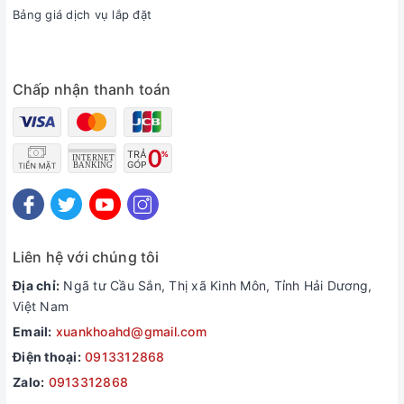
Bảng giá dịch vụ lắp đặt
Chấp nhận thanh toán
Chế độ
Econo
hoạt động công suất thấp tiết kiệm điện
Liên hệ với chúng tôi
Bạn có thể kích hoạt chế độ Econo của máy lạnh Daikin để
tiết kiệm điện. Chế độ này sẽ giúp giảm công suất hoạt động
Địa chỉ:
Ngã tư Cầu Sắn, Thị xã Kinh Môn, Tỉnh Hải Dương,
của máy, sao cho tiết kiệm điện hơn nhưng vẫn đảm bảo cho
Việt Nam
người dùng được tận hưởng bầu không gian mát mẻ, thư
Email:
xuankhoahd@gmail.com
giãn.
Điện thoại:
0913312868
Zalo:
0913312868