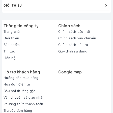
GIỚI THIỆU
định, vận hành êm ái và bền bỉ.
Thông tin công ty
Chính sách
Trang chủ
Chính sách bảo mật
Giới thiệu
Chính sách vận chuyển
Sản phẩm
Chính sách đổi trả
Tin tức
Quy định sử dụng
Liên hệ
Hỗ trợ khách hàng
Google map
Làm lạnh nhanh
Powerful
cho cảm giác mát lạnh tức thì,
Hướng dẫn mua hàng
không phải chờ đợi lâu
Hóa đơn điện tử
Kích hoạt tính năng Powerful, máy lạnh
Daikin1.5
Câu hỏi thường gặp
HP
ATKC35UAVMV sẽ ngay lập tức đẩy mạnh công suất làm
Vận chuyển và giao nhận
lạnh, cho căn phòng đạt đến nhiệt độ cài đặt nhanh tức thì,
mang lại cho bạn không gian mát lạnh lý tưởng mà không
Phương thức thanh toán
phải chờ đợi lâu.
Tra cứu đơn hàng