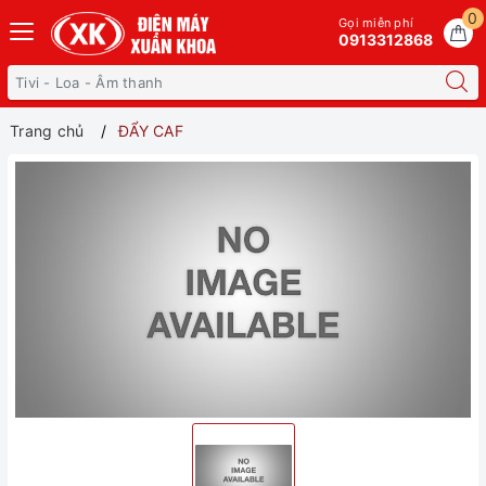
0
Gọi miễn phí
0913312868
Trang chủ
ĐẨY CAF