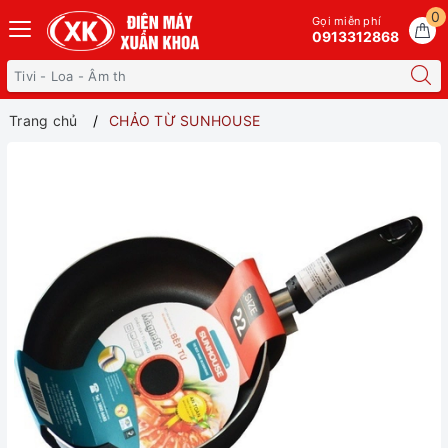
0
Gọi miễn phí
0913312868
Trang chủ
CHẢO TỪ SUNHOUSE