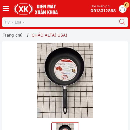
0
Gọi miễn phí
0913312868
Trang chủ
CHẢO ALTA( USA)