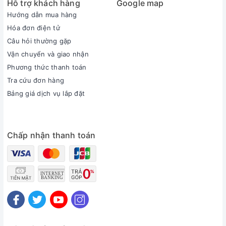
Hỗ trợ khách hàng
Google map
Hướng dẫn mua hàng
Hóa đơn điện tử
Câu hỏi thường gặp
Vận chuyển và giao nhận
Phương thức thanh toán
Tra cứu đơn hàng
Bảng giá dịch vụ lắp đặt
Chấp nhận thanh toán
Đặc điểm nổi bật
- Nồi làm bằng chất liệu inox 430 độ bền cao, ít bị oxy hoá,
biến dạng, độ dày 0.432mm.
- Tay cầm chắc chắn, di chuyển, tuy nhiên cần găng tay cách
nhiệt khi di chuyển.