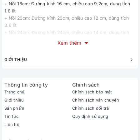
+ Nồi 16cm: Đường kính 16 cm, chiều cao 9.2cm, dung tích
1.8 lít
+ Nồi 20cm: Đường kính 20cm, chiều cao 12 cm, dùng tích
3.6 lít
+ Nồi 24cm: Đường kính 24cm, chiều cao 14 cm, dùng tích
4.5 lít
Xem thêm
Trọng lượng bộ : 3.1kg
Kích thước đóng hộp: 30 x 30 x 25 cm
GIỚI THIỆU
Đặc tính: Truyền nhiệt nhanh, giữ nhiệt lâu. Chống ăn mòn,
không gỉ sắt, không độc hại, dễ chùi rửa.
Sử dụng được với bếp từ, bếp gas, bếp điện, bếp than và
thích hợp với mọi gia đình.
Thông tin công ty
Chính sách
Bảo hành 5 năm chính hãng kèm phiếu (các lỗi do nhà sản
Trang chủ
Chính sách bảo mật
xuất)
Giới thiệu
Chính sách vận chuyển
Sản phẩm
Chính sách đổi trả
Tin tức
Quy định sử dụng
Liên hệ