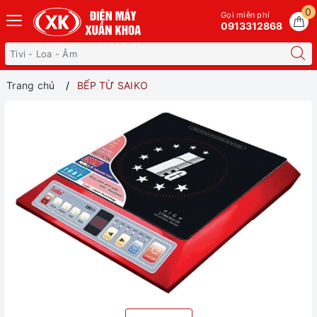
0
Gọi miễn phí
0913312868
Trang chủ
BẾP TỪ SAIKO