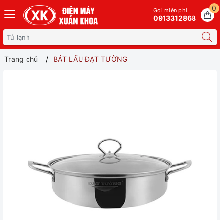
0
Gọi miễn phí
0913312868
Trang chủ
BÁT LẨU ĐẠT TƯỜNG