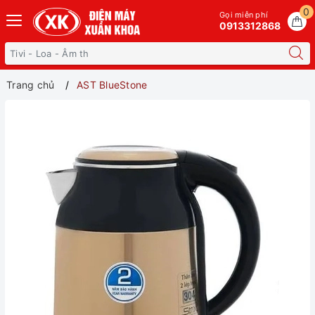
0
Gọi miễn phí
0913312868
Trang chủ
AST BlueStone