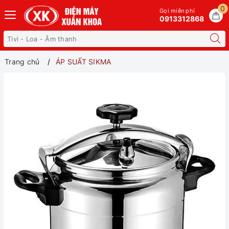
0
Gọi miễn phí
0913312868
Trang chủ
ÁP SUẤT SIKMA